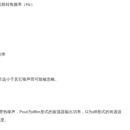
闪烁转角频率（Hz）
功率
常远小于其它噪声而可能被忽略。
热噪声，Pout为dBm形式的振荡器输出功率，G为dB形式的有源设
宽度。