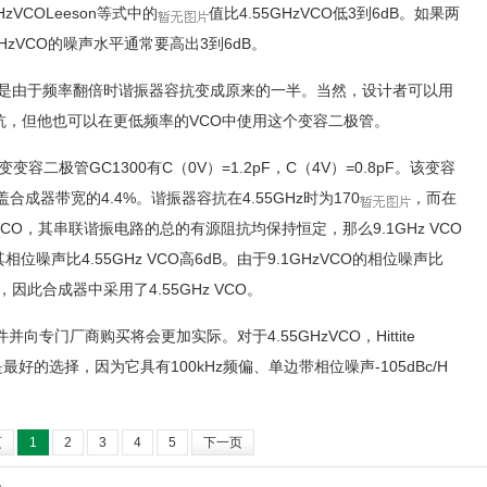
VCOLeeson等式中的
值比4.55GHzVCO低3到6dB。如果两
HzVCO的噪声水平通常要高出3到6dB。
是由于频率翻倍时谐振器容抗变成原来的一半。当然，设计者可以用
抗，但他也可以在更低频率的VCO中使用这个变容二极管。
变变容二极管GC1300有C（0V）=1.2pF，C（4V）=0.8pF。该变容
合成器带宽的4.4%。谐振器容抗在4.55GHz时为170
，而在
CO，其串联谐振电路的总的有源阻抗均保持恒定，那么9.1GHz VCO
相位噪声比4.55GHz VCO高6dB。由于9.1GHzVCO的相位噪声比
B，因此合成器中采用了4.55GHz VCO。
专门厂商购买将会更加实际。对于4.55GHzVCO，Hittite
CO是最好的选择，因为它具有100kHz频偏、单边带相位噪声-105dBc/H
页
1
2
3
4
5
下一页