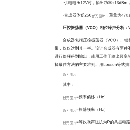
·供电电压12V时，输出功率+13dBm
·合成器体积250
，重量为470
压控振荡器（
VCO
）相位噪声分析：
合成器包括压控振荡器（VCO）、锁
带，仅仅达到其一半。设计合成器有两种不
进行倍频得到输出；或用工作于输出频率的
择最佳方法的主要准则。用Leeson等式
其中：
=频率偏移（Hz）
=振荡频率（Hz）
=等效噪声阻抗为R的共振电