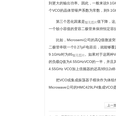
到更大的输出功率。因此，一般来说9.1GHz
个VCO的晶体管噪声系数为常数，则9.1G
第三个恶化因素是
值下降，这
一个较小容值的变容二极管来保持恒定容
比如，Microsemi公司的高Q值微波突
二极管串联一个0.27pF电容后，就能够覆盖
9.1GHz时为85
。如果对于这两种V
的负载Q值为4.55GHzVCO的一半，并且其
4.55GHz VCO加上倍频器的还高9到12d
把VCO或集成振荡器子模块作为体组件并向
Microwave公司的HMC429LP4集成V
上一