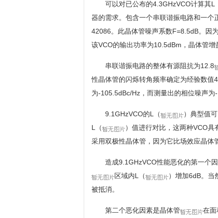
可以对已公布的4.3GHzVCO计算其L
器的需求。包含一个串联谐振电路和一个正反
42086。此晶体管噪声系数F=8.5d
该VCO的输出功率为10.5dBm，晶体管增益为8
串联谐振电路的整体有源阻抗为12.8
性晶体管的闪烁转角频率确定为经验数值4
为-105.5dBc/Hz，而测量出的相位噪声为-10
9.1GHzVCO的L（
）典型值可以
L（
）值进行对比，这两种VCO具
采用双极性晶体管，因为它比场效应晶体管的
造成9.1GHzVCO性能恶化的第一个
区域内L（
）增加6dB。当
被抵消。
第二个恶化因素是晶体管
在面