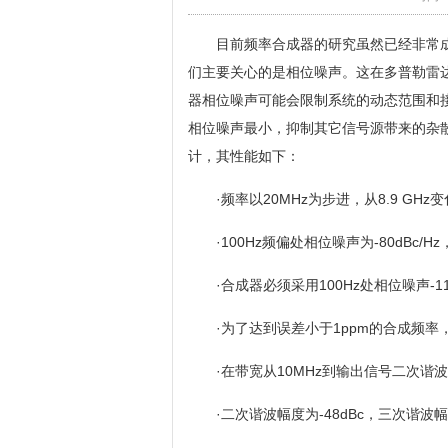
目前频率合成器的研究虽然已经非常
们主要关心的是相位噪声。这在多普勒雷
器相位噪声可能会限制系统的动态范围和
相位噪声最小，抑制其它信号源带来的杂
计，其性能如下：
·频率以20MHz为步进，从8.9 GHz变
·100Hz频偏处相位噪声为-80dBc/Hz
·合成器必须采用100Hz处相位噪声-11
·为了达到误差小于1ppm的合成频率
·在带宽从10MHz到输出信号二次谐波
·二次谐波幅度为-48dBc，三次谐波幅度