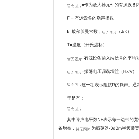
=作为放大器元件的有源设备
F = 有源设备的噪声指数
k=玻尔茨曼常数，
（J/K）
T=温度（开氏温标）
=有源设备输入端信号的平均
=振荡电压调谐增益（Hz/V）
这一项表示阻抗R的噪声。通
于是有：
其中噪声电平数NF表示每一边带的宽带
备增益，
为振荡器-3dBm半频带