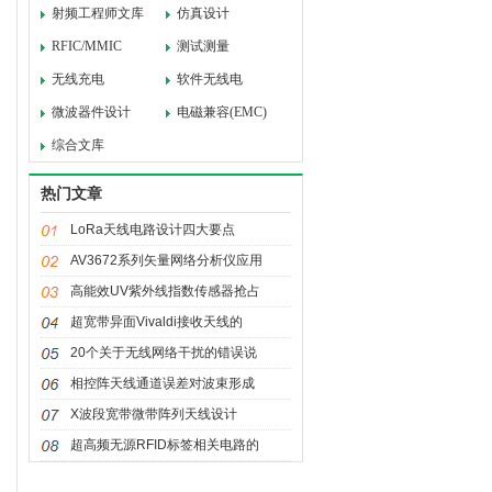
射频工程师文库
仿真设计
RFIC/MMIC
测试测量
无线充电
软件无线电
微波器件设计
电磁兼容(EMC)
综合文库
热门文章
LoRa天线电路设计四大要点
AV3672系列矢量网络分析仪应用
高能效UV紫外线指数传感器抢占
超宽带异面Vivaldi接收天线的
20个关于无线网络干扰的错误说
相控阵天线通道误差对波束形成
X波段宽带微带阵列天线设计
超高频无源RFID标签相关电路的