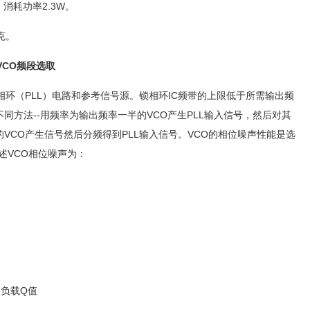
，消耗功率2.3W。
克。
VCO
频段选取
相环（PLL）电路和参考信号源。锁相环IC频带的上限低于所需输出频
同方法--用频率为输出频率一半的VCO产生PLL输入信号，然后对其
VCO产生信号然后分频得到PLL输入信号。VCO的相位噪声性能是选
描述VCO相位噪声为：
路负载Q值