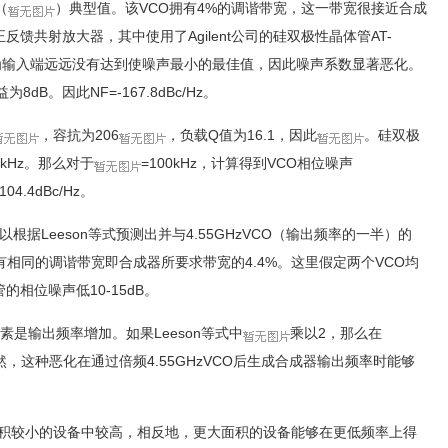
（
）典型值。该VCO拥有4%的调谐带宽，这一带宽很接近合成
馈共射放大器，其中使用了Agilent公司的硅双极性晶体管AT-
B。因为输入端远远没有达到使噪声最小的最佳值，因此噪声系数显著恶化。
dB。因此NF=-167.8dBc/Hz。
，容抗为206
，负载Q值为16.1，因此
。硅双极
kHz。那么对于
=100kHz，计算得到VCO相位噪声
4.4dBc/Hz。
根据Leeson等式预测出并与4.55GHzVCO（输出频率的一半）的
有相同的调谐带宽即合成器所要求带宽的4.4%。这里假定两个VCO均
相位噪声低10-15dB。
因素是输出频率增加。如果Leeson等式中
乘以2，那么在
然，这种恶化在通过倍频4.55GHzVCO后生成合成器输出频率时能够
积较小的设备中较高，相反地，更大面积的设备能够在更低频率上得