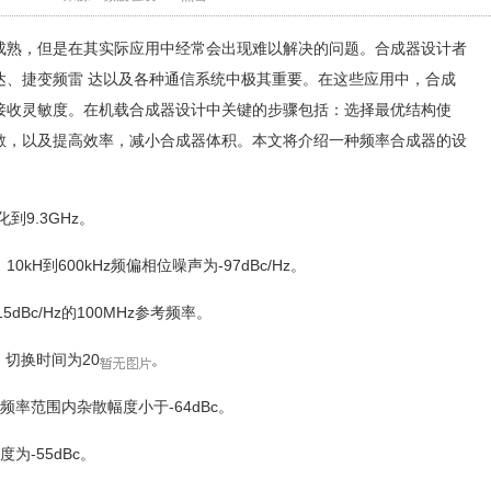
成熟，但是在其实际应用中经常会出现难以解决的问题。合成器设计者
达、捷变频雷 达以及各种通信系统中极其重要。在这些应用中，合成
接收灵敏度。在机载合成器设计中关键的步骤包括：选择最优结构使
散，以及提高效率，减小合成器体积。本文将介绍一种频率合成器的设
化到9.3GHz。
，10kH到600kHz频偏相位噪声为-97dBc/Hz。
5dBc/Hz的100MHz参考频率。
，切换时间为20
。
频率范围内杂散幅度小于-64dBc。
为-55dBc。