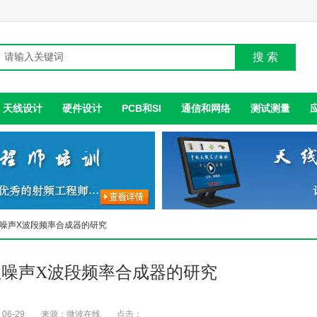
搜 索
天线设计
硬件设计
PCB和SI
通信和网络
测试测量
位噪声X波段频率合成器的研究
噪声X波段频率合成器的研究
06-29
来源：微波在线
点击：