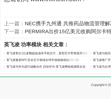
上一篇：
NEC携手九州通 共推药品物流管理
下一篇：
PERMIRA出价15亿美元收购阿尔卡特
英飞凌
功率模块
相关文章：
英飞凌售出1亿多颗超低成本手机芯片，新型芯片即将面市
(02-
英飞凌与相关
05)
英飞凌傲居NFC安全芯片领域全球市场领袖地位
(03-18)
英飞凌推广开
英飞凌与华为进行战略合作 启动华为-英飞凌网络能源联合实
英飞凌为台湾
验室
(06-03)
Copyright © 