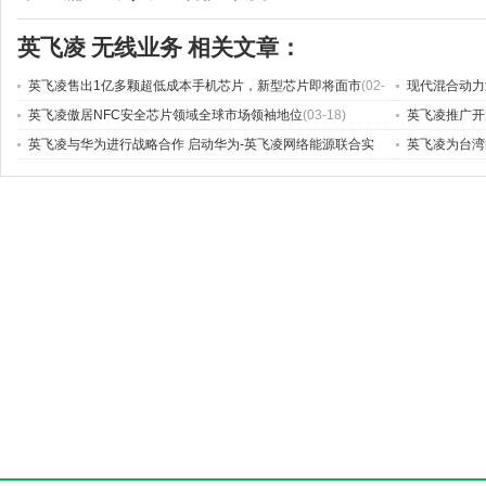
英飞凌
无线业务
相关文章：
英飞凌售出1亿多颗超低成本手机芯片，新型芯片即将面市
(02-
现代混合动力汽
05)
(10-08)
英飞凌傲居NFC安全芯片领域全球市场领袖地位
(03-18)
英飞凌推广开
英飞凌与华为进行战略合作 启动华为-英飞凌网络能源联合实
英飞凌为台湾
验室
(06-03)