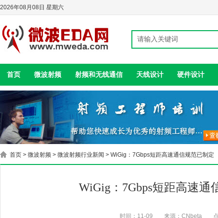
2026年08月08日 星期六
首页
微波射频
射频和无线通信
天线设计
硬件设计
首页
>
微波射频
>
微波射频行业新闻
> WiGig：7Gbps短距高速通信规范已制定
WiGig：7Gbps短距高速
时间：11-09
来源：CNbeta