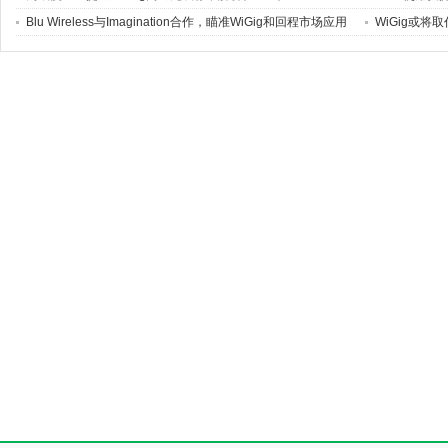
WiGig RFIC 
Blu Wireless与Imagination合作，瞄准WiGig和回程市场应用
WiGig或将取
(01-13)